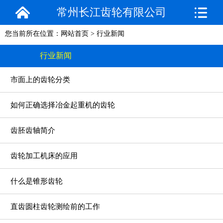
常州长江齿轮有限公司
您当前所在位置：
网站首页
>
行业新闻
行业新闻
市面上的齿轮分类
如何正确选择冶金起重机的齿轮
齿胚齿轴简介
齿轮加工机床的应用
什么是锥形齿轮
直齿圆柱齿轮测绘前的工作