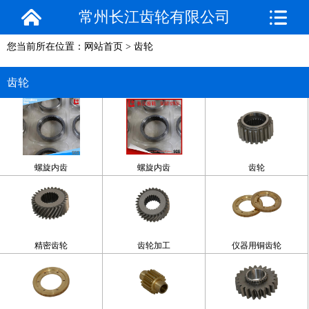
常州长江齿轮有限公司
您当前所在位置：
网站首页
>
齿轮
齿轮
螺旋内齿
螺旋内齿
齿轮
精密齿轮
齿轮加工
仪器用铜齿轮