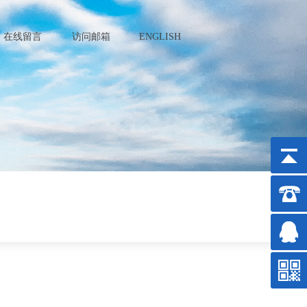
在线留言
访问邮箱
ENGLISH