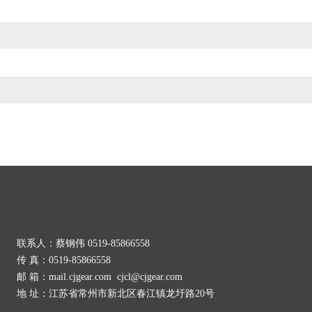
联系人：蔡钢伟 0519-85866558
传 真：0519-85866558
邮 箱：mail.cjgear.com cjcl@cjgear.com
地 址：江苏省常州市新北区春江镇龙圩路20号