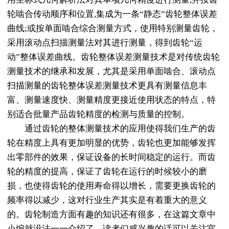
轮啮合传动顺序和位置,集成为一条“静态”齿轮整体误差
曲线;或按单面啮合综合测量方式，使用特别测量齿轮，
采用滚动点扫描测量法对其进行测量，得到齿轮“运
动”整体误差曲线。齿轮整体误差测量技术是对传统齿轮
测量技术的继承和发展，尤其是采用单面啮合、滚动点
扫描测量的齿轮整体误差测量技术更具有测量信息丰
富、测量速度快、测量精度更接近使用状态的特点，特
别适合批量产品齿轮精度的检测与质量的控制。
通过齿轮的整体测量技术的应用使得我们生产的齿
轮在精度上具有更加明显的优势，齿轮也更加能够发挥
出零部件的效果，保证设备的长时间稳定的运行。而齿
轮的精度的提高，保证了齿轮在运行的时候较小的磨
损，也使得齿轮的使用寿命得以增长，需要更换齿轮的
频率得以减少，这对行业生产其实是有着重大的意义
的。齿轮制造方面有趣的知识还有很多，在这篇文章中
小编就没法一一介绍了，读者们感兴趣的话可以关注官